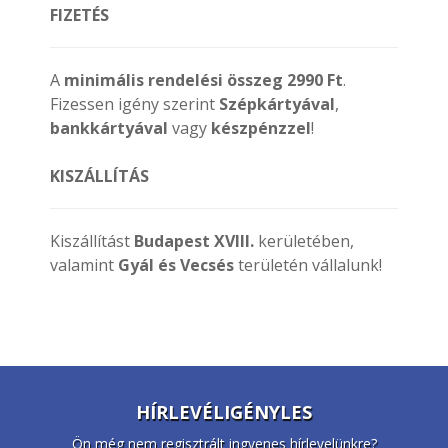
FIZETÉS
A
minimális rendelési összeg 2990 Ft
.
Fizessen igény szerint
Szépkártyával
,
bankkártyával
vagy
készpénzzel
!
KISZÁLLÍTÁS
Kiszállítást
Budapest XVIII.
kerületében,
valamint
Gyál és Vecsés
területén vállalunk!
HÍRLEVÉLIGÉNYLES
Ön még nem regisztrált ingyenes hírlevelünkre?