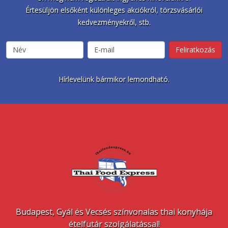
Értesüljön elsőként különleges akciókról, törzsvásárlói
kedvezményekről, stb.
Hírlevelünk bármikor lemondható.
Budapest, Gyál és Vecsés színvonalas thai konyhája
ételfutár szolgálatással!