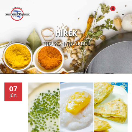
0
A kosár üres
HÍREK
THAI KONYHÁNKBÓL
07
jún.