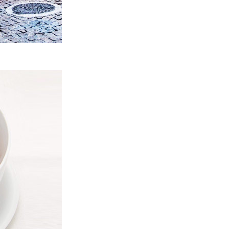
Bővítettük étlapunkat
ÚJ KACSÁS ÉTELEK
THAI FOOD EXPRESS BUDAPEST
Rendelés feladása