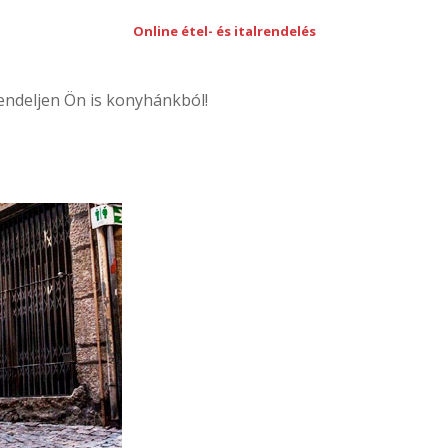
Online étel- és italrendelés
rendeljen Ön is konyhánkból!