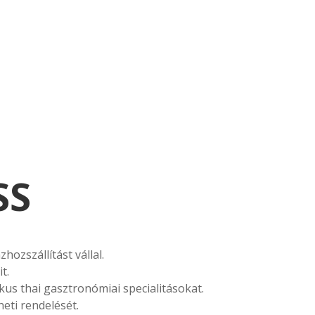
ESSZERT
SS
ozszállítást vállal.
t.
kus thai gasztronómiai specialitásokat.
theti rendelését.