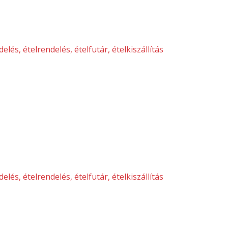
 XVIII, XIX, VECSÉS ÉS 
THAI FOOD EXPRESS BUDAPEST
Rendelés feladása