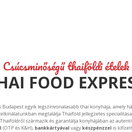
Aktuális akciónk
 FT FELETT AJÁNDÉK D
Csúcsminőségű thaiföldi ételek
HAI FOOD EXPRE
AKCIÓNK WEBOLDALUNKON LEADOTT RENDELÉSEKRE VONATKOZIK
Ajándék thai desszertek
 Budapest egyik legszínvonalasabb thai konyhája, amely házh
telkínálatunkban megtalálja Thaiföld jellegzetes specialitásai
Thaiföldről származik és garantálja konyhájában az autenti
l
(OTP és K&H),
bankkártyával
vagy
készpénzzel
is kifize