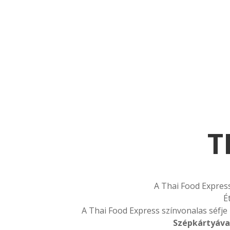
10.000
T
A Thai Food Express
É
A Thai Food Express színvonalas séfje 
Szépkártyáva