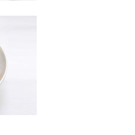
Thai ételek házhozszállítása